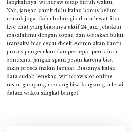
langkahnya, withdraw tetap butuh waktu.
Nah, jangan panik dulu kalau bonus belum
masuk juga. Coba hubungi admin lewat fitur
live chat yang biasanya aktif 24 jam.
Jelaskan
masalahmu dengan sopan dan sertakan bukti
transaksi biar cepat dicek.
Admin akan bantu
proses pengecekan dan percepat pencairan
bonusmu.
Jangan spam pesan karena bisa
bikin proses makin lambat. Biasanya kalau
data sudah lengkap, withdraw slot online
resmi gampang menang bisa langsung selesai
dalam waktu singkat banget.
Primary