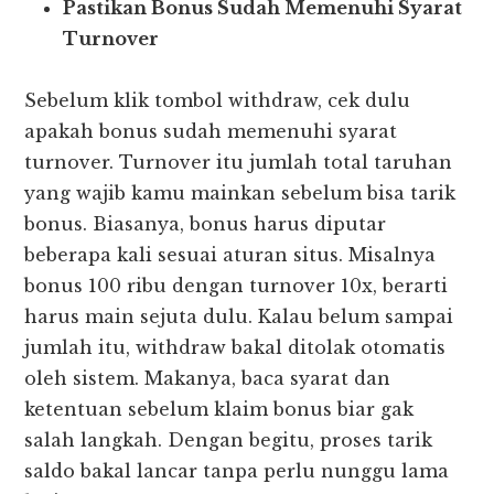
Pastikan Bonus Sudah Memenuhi Syarat
Turnover
Sebelum klik tombol withdraw, cek dulu
apakah bonus sudah memenuhi syarat
turnover. Turnover itu jumlah total taruhan
yang wajib kamu mainkan sebelum bisa tarik
bonus. Biasanya, bonus harus diputar
beberapa kali sesuai aturan situs.
Misalnya
bonus 100 ribu dengan turnover 10x, berarti
harus main sejuta dulu. Kalau belum sampai
jumlah itu, withdraw bakal ditolak otomatis
oleh sistem.
Makanya, baca syarat dan
ketentuan sebelum klaim bonus biar gak
salah langkah. Dengan begitu, proses tarik
saldo bakal lancar tanpa perlu nunggu lama