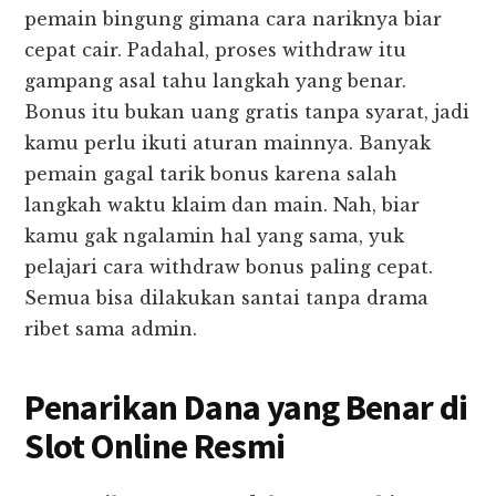
pemain bingung gimana cara nariknya biar
cepat cair. Padahal, proses withdraw itu
gampang asal tahu langkah yang benar.
Bonus itu bukan uang gratis tanpa syarat, jadi
kamu perlu ikuti aturan mainnya. Banyak
pemain gagal tarik bonus karena salah
langkah waktu klaim dan main.
Nah, biar
kamu gak ngalamin hal yang sama, yuk
pelajari cara withdraw bonus paling cepat.
Semua bisa dilakukan santai tanpa drama
ribet sama admin.
Penarikan Dana yang Benar di
Slot Online Resmi