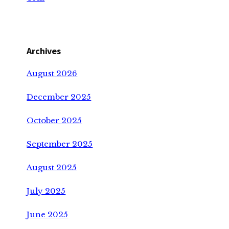
Archives
August 2026
December 2025
October 2025
September 2025
August 2025
July 2025
June 2025