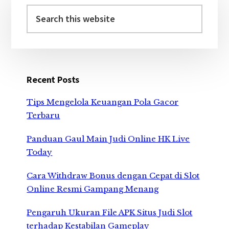
Sidebar
Search
this
website
Recent Posts
Tips Mengelola Keuangan Pola Gacor
Terbaru
Panduan Gaul Main Judi Online HK Live
Today
Cara Withdraw Bonus dengan Cepat di Slot
Online Resmi Gampang Menang
Pengaruh Ukuran File APK Situs Judi Slot
terhadap Kestabilan Gameplay