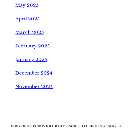
May 2025
April 2025
March 2025
February 2025
January 2025
December 2024
November 2024
COPYRIGHT © 2025 MILE DAILY FRANCE| ALL RIGHTS RESERVED