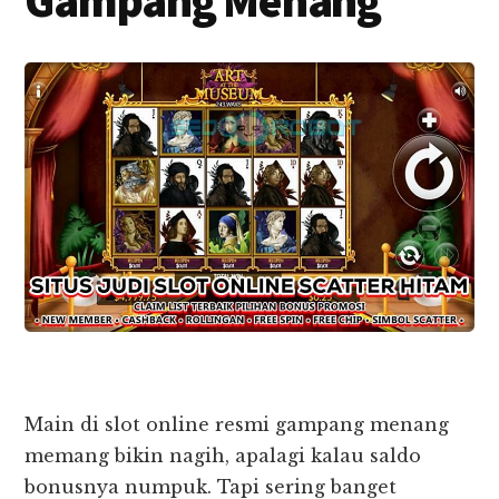
Main di slot online resmi gampang menang
memang bikin nagih, apalagi kalau saldo
bonusnya numpuk. Tapi sering banget