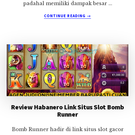
padahal memiliki dampak besar …
ABOUT
CONTINUE READING
→
PENGARUH
UKURAN
FILE
APK
SITUS
JUDI
SLOT
TERHADAP
KESTABILAN
GAMEPLAY
Review Habanero Link Situs Slot Bomb
Runner
Bomb Runner hadir di link situs slot gacor