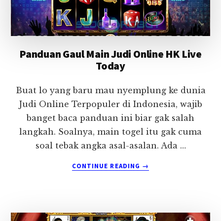
Panduan Gaul Main Judi Online HK Live
Today
Buat lo yang baru mau nyemplung ke dunia
Judi Online Terpopuler di Indonesia, wajib
banget baca panduan ini biar gak salah
langkah. Soalnya, main togel itu gak cuma
soal tebak angka asal-asalan. Ada …
ABOUT
CONTINUE READING
→
PANDUAN
GAUL
MAIN
JUDI
ONLINE