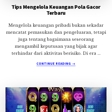
Tips Mengelola Keuangan Pola Gacor
Terbaru
Mengelola keuangan pribadi bukan sekadar
mencatat pemasukan dan pengeluaran, tetapi
juga tentang bagaimana seseorang
mengambil keputusan yang bijak agar
terhindar dari aktivitas berisiko. Di era …
ABOUT
CONTINUE READING
→
TIPS
MENGELOLA
KEUANGAN
POLA
GACOR
TERBARU