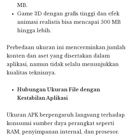
MB.
Game 3D dengan grafis tinggi dan efek
animasi realistis bisa mencapai 500 MB
hingga lebih.
Perbedaan ukuran ini mencerminkan jumlah
konten dan aset yang disertakan dalam
aplikasi, namun tidak selalu menunjukkan
kualitas teknisnya.
Hubungan Ukuran File dengan
Kestabilan Aplikasi
Ukuran APK berpengaruh langsung terhadap
konsumsi sumber daya perangkat seperti
RAM, penyimpanan internal, dan prosesor.