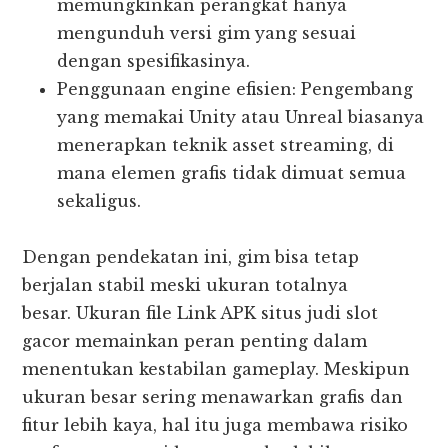
memungkinkan perangkat hanya
mengunduh versi gim yang sesuai
dengan spesifikasinya.
Penggunaan engine efisien: Pengembang
yang memakai Unity atau Unreal biasanya
menerapkan teknik asset streaming, di
mana elemen grafis tidak dimuat semua
sekaligus.
Dengan pendekatan ini, gim bisa tetap
berjalan stabil meski ukuran totalnya
besar.
Ukuran file Link APK situs judi slot
gacor memainkan peran penting dalam
menentukan kestabilan gameplay. Meskipun
ukuran besar sering menawarkan grafis dan
fitur lebih kaya, hal itu juga membawa risiko