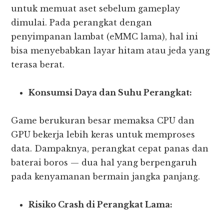
untuk memuat aset sebelum gameplay
dimulai. Pada perangkat dengan
penyimpanan lambat (eMMC lama), hal ini
bisa menyebabkan layar hitam atau jeda yang
terasa berat.
Konsumsi Daya dan Suhu Perangkat:
Game berukuran besar memaksa CPU dan
GPU bekerja lebih keras untuk memproses
data. Dampaknya, perangkat cepat panas dan
baterai boros — dua hal yang berpengaruh
pada kenyamanan bermain jangka panjang.
Risiko Crash di Perangkat Lama: