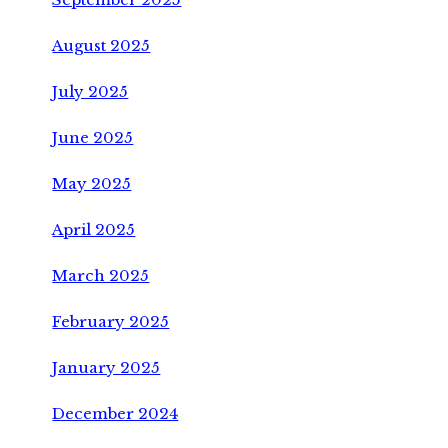
August 2025
July 2025
June 2025
May 2025
April 2025
March 2025
February 2025
January 2025
December 2024