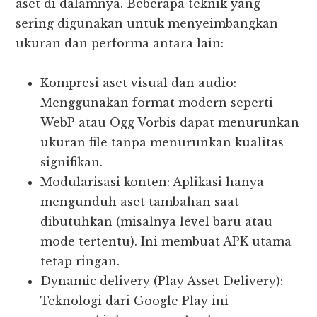
aset di dalamnya.
Beberapa teknik yang
sering digunakan untuk menyeimbangkan
ukuran dan performa antara lain:
Kompresi aset visual dan audio:
Menggunakan format modern seperti
WebP atau Ogg Vorbis dapat menurunkan
ukuran file tanpa menurunkan kualitas
signifikan.
Modularisasi konten: Aplikasi hanya
mengunduh aset tambahan saat
dibutuhkan (misalnya level baru atau
mode tertentu). Ini membuat APK utama
tetap ringan.
Dynamic delivery (Play Asset Delivery):
Teknologi dari Google Play ini