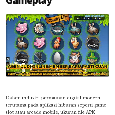
Dalam industri permainan digital modern,
terutama pada aplikasi hiburan seperti game
slot atau arcade mobile, ukuran file APK