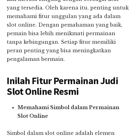
yang tersedia. Oleh karena itu, penting untuk
memahami fitur unggulan yang ada dalam
slot online. Dengan pemahaman yang baik,
pemain bisa lebih menikmati permainan
tanpa kebingungan. Setiap fitur memiliki
peran penting yang bisa meningkatkan
pengalaman bermain.
Inilah Fitur Permainan Judi
Slot Online Resmi
Memahami Simbol dalam Permainan
Slot Online
Simbol dalam slot online adalah elemen