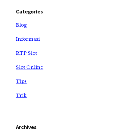
Categories
Blog
Informasi
RTP Slot
Slot Online
Tips
Trik
Archives