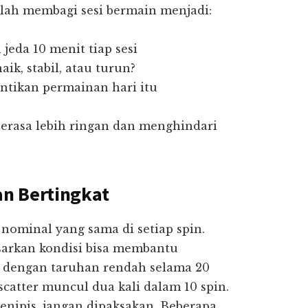
lah membagi sesi bermain menjadi:
jeda 10 menit tiap sesi
naik, stabil, atau turun?
hentikan permainan hari itu
erasa lebih ringan dan menghindari
n Bertingkat
ominal yang sama di setiap spin.
sarkan kondisi bisa membantu
i dengan taruhan rendah selama 20
 scatter muncul dua kali dalam 10 spin.
enipis, jangan dipaksakan. Beberapa