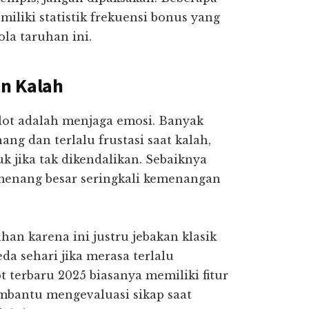
miliki statistik frekuensi bonus yang
la taruhan ini.
n Kalah
slot adalah menjaga emosi. Banyak
ng dan terlalu frustasi saat kalah,
k jika tak dikendalikan. Sebaiknya
 menang besar seringkali kemenangan
an karena ini justru jebakan klasik
da sehari jika merasa terlalu
t terbaru 2025 biasanya memiliki fitur
mbantu mengevaluasi sikap saat