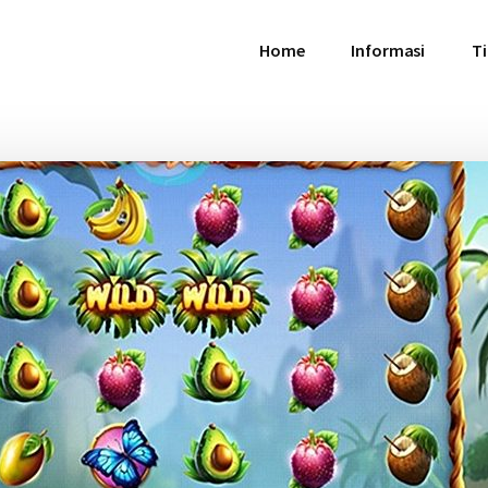
Home
Informasi
Ti