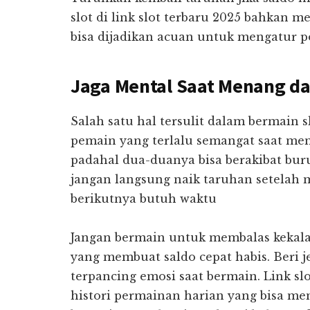
slot di link slot terbaru 2025 bahkan me
bisa dijadikan acuan untuk mengatur po
Jaga Mental Saat Menang da
Salah satu hal tersulit dalam bermain 
pemain yang terlalu semangat saat mena
padahal dua-duanya bisa berakibat buru
jangan langsung naik taruhan setelah
berikutnya butuh waktu
Jangan bermain untuk membalas kekalah
yang membuat saldo cepat habis. Beri je
terpancing emosi saat bermain. Link slo
histori permainan harian yang bisa me