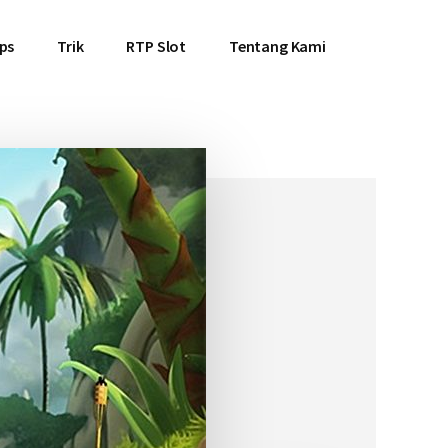
ps
Trik
RTP Slot
Tentang Kami