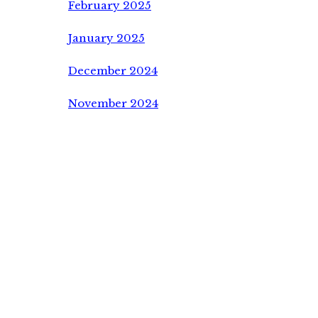
February 2025
January 2025
December 2024
November 2024