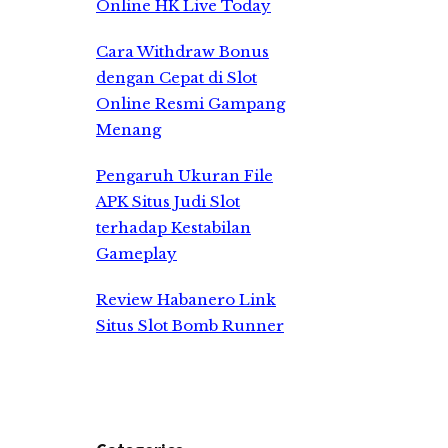
Online HK Live Today
Cara Withdraw Bonus
dengan Cepat di Slot
Online Resmi Gampang
Menang
Pengaruh Ukuran File
APK Situs Judi Slot
terhadap Kestabilan
Gameplay
Review Habanero Link
Situs Slot Bomb Runner