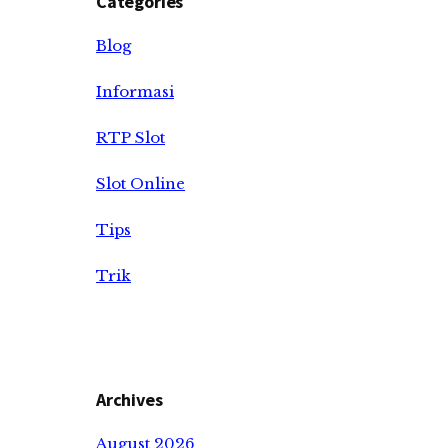
Categories
Blog
Informasi
RTP Slot
Slot Online
Tips
Trik
Archives
August 2026