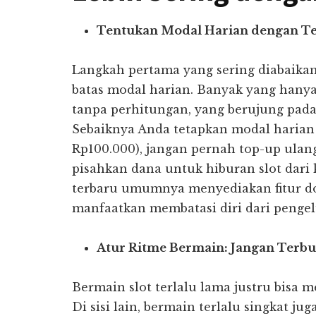
Tentukan Modal Harian dengan Teg
Langkah pertama yang sering diabaik
batas modal harian. Banyak yang hany
tanpa perhitungan, yang berujung pada
Sebaiknya Anda tetapkan modal haria
Rp100.000), jangan pernah top-up ulang 
pisahkan dana untuk hiburan slot dari
terbaru umumnya menyediakan fitur do
manfaatkan membatasi diri dari pengel
Atur Ritme Bermain: Jangan Terbu
Bermain slot terlalu lama justru bisa
Di sisi lain, bermain terlalu singkat ju