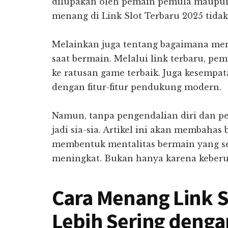
dilupakan oleh pemain pemula maupu
menang di Link Slot Terbaru 2025 tida
Melainkan juga tentang bagaimana me
saat bermain.
Melalui link terbaru, pe
ke ratusan game terbaik. Juga kesempa
dengan fitur-fitur pendukung modern.
Namun, tanpa pengendalian diri dan pe
jadi sia-sia.
Artikel ini akan membahas
membentuk mentalitas bermain yang se
meningkat. Bukan hanya karena keberun
Cara Menang Link S
Lebih Sering denga