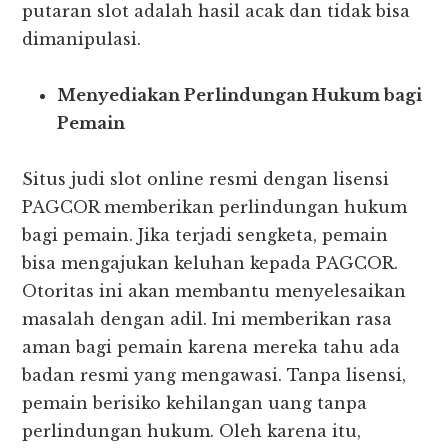
putaran slot adalah hasil acak dan tidak bisa
dimanipulasi.
Menyediakan Perlindungan Hukum bagi
Pemain
Situs judi slot online resmi dengan lisensi
PAGCOR memberikan perlindungan hukum
bagi pemain. Jika terjadi sengketa, pemain
bisa mengajukan keluhan kepada PAGCOR.
Otoritas ini akan membantu menyelesaikan
masalah dengan adil. Ini memberikan rasa
aman bagi pemain karena mereka tahu ada
badan resmi yang mengawasi. Tanpa lisensi,
pemain berisiko kehilangan uang tanpa
perlindungan hukum. Oleh karena itu,