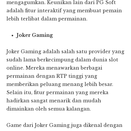
mengagumkan. Keunikan lain dari PG Soft
adalah fitur interaktif yang membuat pemain
lebih terlibat dalam permainan.
Joker Gaming
Joker Gaming adalah salah satu provider yang
sudah lama berkecimpung dalam dunia slot
online. Mereka menawarkan berbagai
permainan dengan RTP tinggi yang
memberikan peluang menang lebih besar.
Selain itu, fitur permainan yang mereka
hadirkan sangat menarik dan mudah
dimainkan oleh semua kalangan.
Game dari Joker Gaming juga dikenal dengan