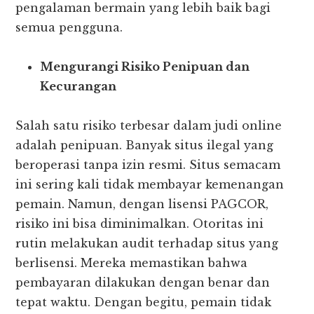
pengalaman bermain yang lebih baik bagi
semua pengguna.
Mengurangi Risiko Penipuan dan
Kecurangan
Salah satu risiko terbesar dalam judi online
adalah penipuan. Banyak situs ilegal yang
beroperasi tanpa izin resmi. Situs semacam
ini sering kali tidak membayar kemenangan
pemain. Namun, dengan lisensi PAGCOR,
risiko ini bisa diminimalkan. Otoritas ini
rutin melakukan audit terhadap situs yang
berlisensi. Mereka memastikan bahwa
pembayaran dilakukan dengan benar dan
tepat waktu. Dengan begitu, pemain tidak