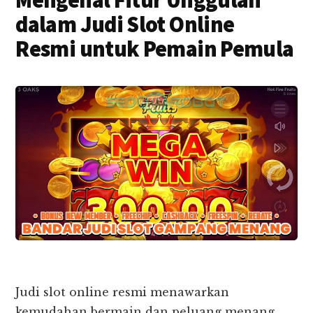
dalam Judi Slot Online
Resmi untuk Pemain Pemula
Judi slot online resmi menawarkan
kemudahan bermain dan peluang menang