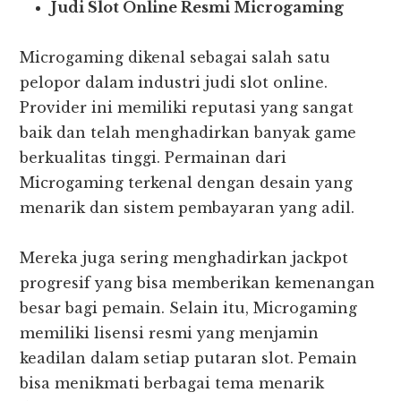
Judi Slot Online Resmi Microgaming
Microgaming dikenal sebagai salah satu
pelopor dalam industri judi slot online.
Provider ini memiliki reputasi yang sangat
baik dan telah menghadirkan banyak game
berkualitas tinggi. Permainan dari
Microgaming terkenal dengan desain yang
menarik dan sistem pembayaran yang adil.
Mereka juga sering menghadirkan jackpot
progresif yang bisa memberikan kemenangan
besar bagi pemain. Selain itu, Microgaming
memiliki lisensi resmi yang menjamin
keadilan dalam setiap putaran slot. Pemain
bisa menikmati berbagai tema menarik