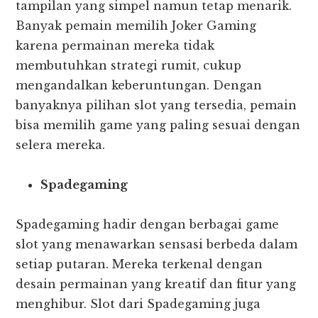
tampilan yang simpel namun tetap menarik.
Banyak pemain memilih Joker Gaming
karena permainan mereka tidak
membutuhkan strategi rumit, cukup
mengandalkan keberuntungan. Dengan
banyaknya pilihan slot yang tersedia, pemain
bisa memilih game yang paling sesuai dengan
selera mereka.
Spadegaming
Spadegaming hadir dengan berbagai game
slot yang menawarkan sensasi berbeda dalam
setiap putaran. Mereka terkenal dengan
desain permainan yang kreatif dan fitur yang
menghibur. Slot dari Spadegaming juga