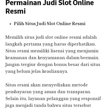
Permainan Judi Slot Online
Resmi
Pilih Situs Judi Slot Online Resmi
Memilih situs judi slot online resmi adalah
langkah pertama yang harus diperhatikan.
Situs resmi memiliki lisensi yang menjamin
keamanan dan kenyamanan dalam bermain.
Jangan tergiur dengan bonus besar dari situs
yang belum jelas keasliannya.
Situs resmi akan menyediakan metode
pembayaran yang aman dan transparan.
Selain itu, layanan pelanggan yang responsif
juga menjadi tanda bahwa situs tersebut